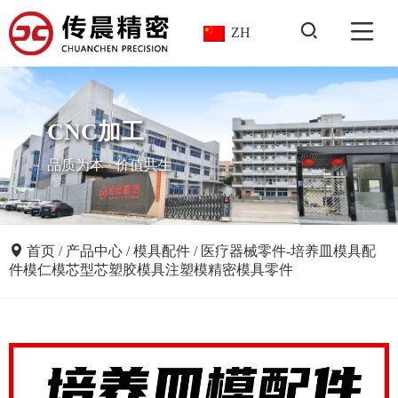
ZH
CNC加工
品质为本 · 价值共生
首页
/
产品中心
/
模具配件
/
医疗器械零件-培养皿模具配
件模仁模芯型芯塑胶模具注塑模精密模具零件