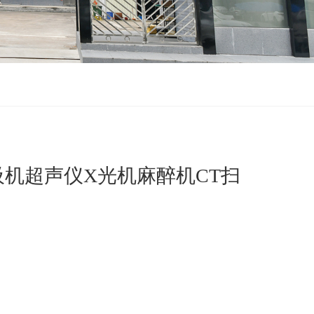
吸机超声仪X光机麻醉机CT扫